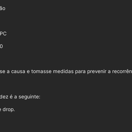
ção
VPC
20
sse a causa e tomasse medidas para prevenir a recorrên
dez é a seguinte:
 drop.