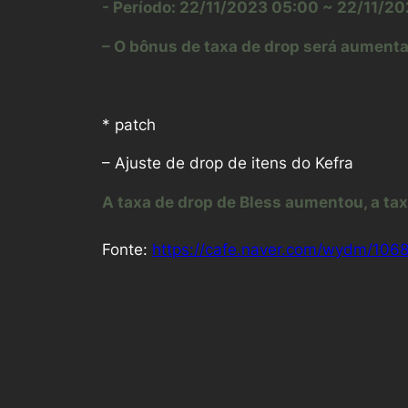
​- Período: 22/11/2023 05:00 ~ 22/11/2
– O bônus de taxa de drop será aument
* patch
– Ajuste de drop de itens do Kefra
A taxa de drop de Bless aumentou, a ta
Fonte:
https://cafe.naver.com/wydm/106